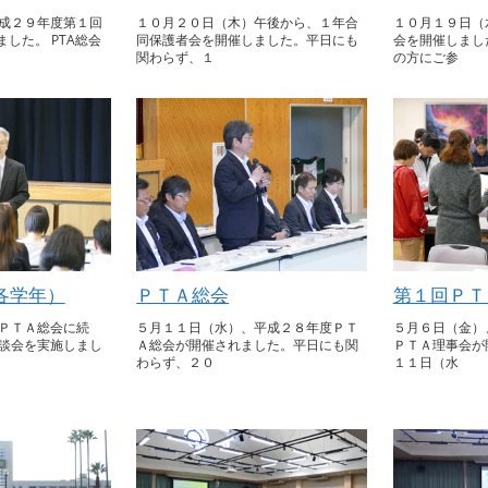
成２９年度第１回
１０月２０日（木）午後から、１年合
１０月１９日（
ました。 PTA総会
同保護者会を開催しました。平日にも
会を開催しまし
関わらず、１
の方にご参
各学年）
ＰＴＡ総会
第１回ＰＴ
ＰＴＡ総会に続
５月１１日（水）、平成２８年度ＰＴ
５月６日（金）
談会を実施しまし
Ａ総会が開催されました。平日にも関
ＰＴＡ理事会が
わらず、２０
１１日（水