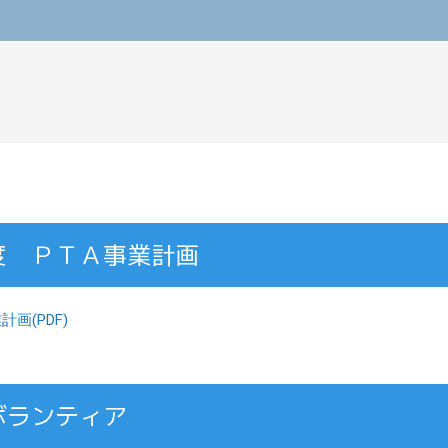
度 ＰＴＡ事業計画
画(PDF)
ボランティア