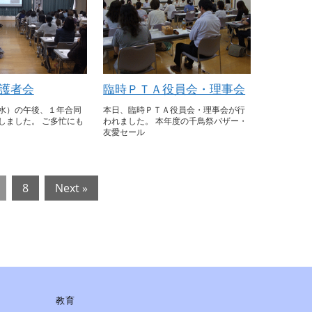
護者会
臨時ＰＴＡ役員会・理事会
水）の午後、１年合同
本日、臨時ＰＴＡ役員会・理事会が行
しました。 ご多忙にも
われました。 本年度の千鳥祭バザー・
友愛セール
8
Next »
教育