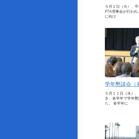
５月２日（火）、平
PTA理事会が行われ
に向け
学年懇談会（
５月１１日（水）、
き、各学年で学年懇
た。 各学年に