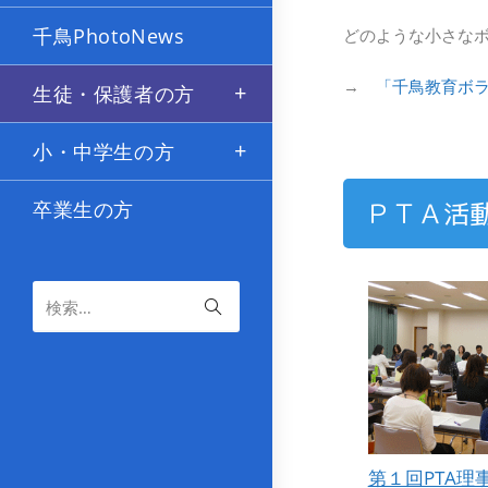
千鳥PhotoNews
どのような小さな
→
「千鳥教育ボ
生徒・保護者の方
小・中学生の方
ＰＴＡ活
卒業生の方
検索…
第１回PTA理