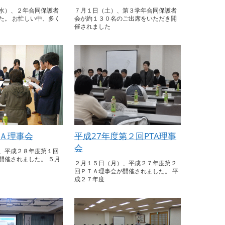
水）、２年合同保護者
７月１日（土）、第３学年合同保護者
た。 お忙しい中、多く
会が約１３０名のご出席をいただき開
催されました
Ａ理事会
平成27年度第２回PTA理事
会
、平成２８年度第１回
開催されました。 ５月
２月１５日（月）、平成２７年度第２
回ＰＴＡ理事会が開催されました。 平
成２７年度