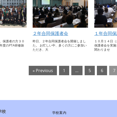
２年合同保護者会
１年合同保
、保護者の方３０
昨日、２年合同保護者会を開催しまし
１０月１４日（
年度のPTA研修旅
た。 お忙しい中、多くの方にご参加い
保護者会を実施
ただき、大
関わりませ
« Previous
1
…
5
6
7
学校
学校案内