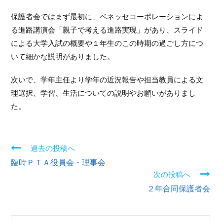
保護者会ではまず最初に、ベネッセコーポレーションによ
る進路講演会「親子で考える進路実現」があり、スライド
による大学入試の概要や１年生のこの時期の過ごし方につ
いて細かな説明がありました。
次いで、学年主任より学年の近況報告や担当教員による文
理選択、学習、生活についての説明やお願いがありまし
た。
過去の投稿へ
続
臨時ＰＴＡ役員会・理事会
き
次の投稿へ
２年合同保護者会
を
読