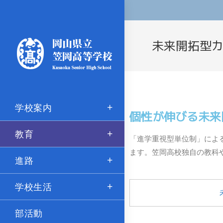
未来開拓型
学校案内
個性が伸びる未来
教育
「進学重視型単位制」によ
ます。笠岡高校独自の教科
進路
学校生活
部活動