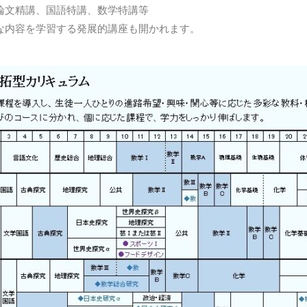
論文精講、国語特講、数学特講等
な内容を学習する発展的講座も開かれます。