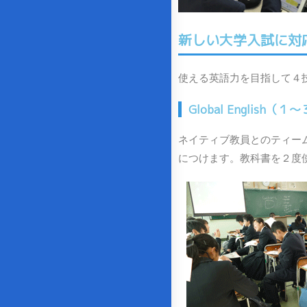
新しい大学入試に対
使える英語力を目指して４
Global English（
ネイティブ教員とのティー
につけます。教科書を２度