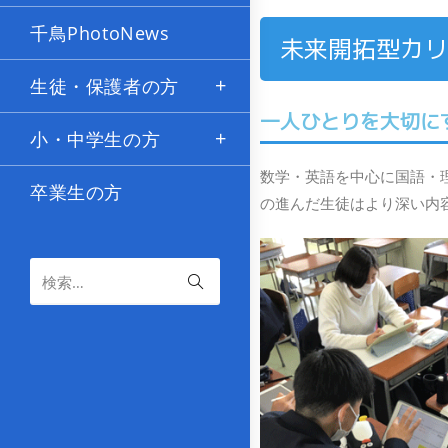
千鳥PhotoNews
未来開拓型カリ
生徒・保護者の方
一人ひとりを大切に
小・中学生の方
数学・英語を中心に国語・
卒業生の方
の進んだ生徒はより深い内
検索…