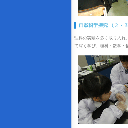
自然科学探究 （２・
理科の実験を多く取り入れ
て深く学び、理科・数学・