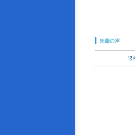
先輩の声
過