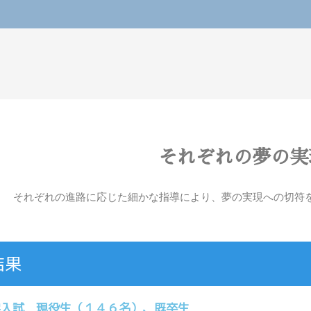
それぞれの夢の実
それぞれの進路に応じた細かな指導により、夢の実現への切符
結果
学入試 現役生（１４６名）、既卒生