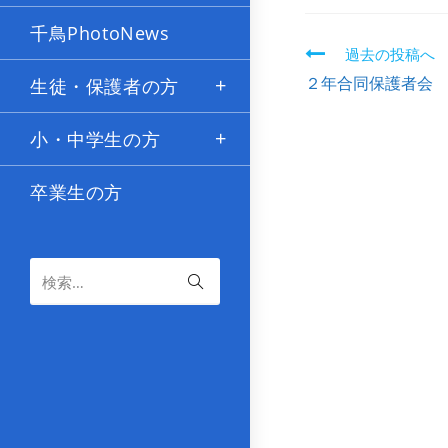
千鳥PhotoNews
過去の投稿へ
続
２年合同保護者会
生徒・保護者の方
き
小・中学生の方
を
読
卒業生の方
む
検索…