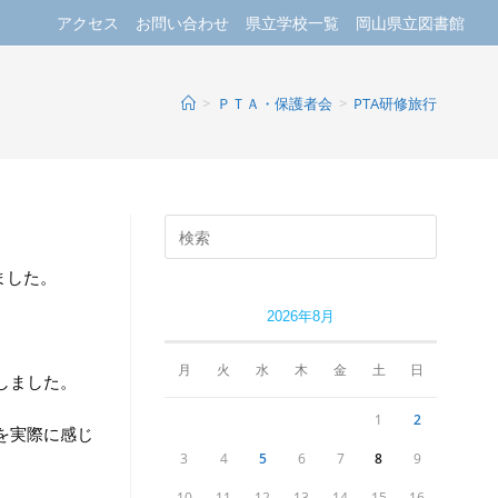
アクセス
お問い合わせ
県立学校一覧
岡山県立図書館
>
ＰＴＡ・保護者会
>
PTA研修旅行
ました。
2026年8月
月
火
水
木
金
土
日
しました。
1
2
を実際に感じ
3
4
5
6
7
8
9
10
11
12
13
14
15
16