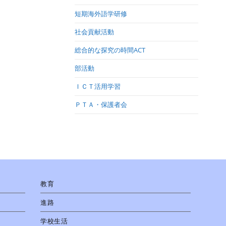
短期海外語学研修
社会貢献活動
総合的な探究の時間ACT
部活動
ＩＣＴ活用学習
ＰＴＡ・保護者会
教育
進路
学校生活