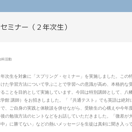
・セミナー（２年次生）
教科活動
２年次生を対象に「スプリング・セミナー」を実施しました。この
向けた学習方法について学ぶことで学習への意識が高め、本格的な
せることを目的として実施しています。今回は特別講師として、八
学館 講師）をお招きしました。「『共通テスト』でも英語は絶対
マで、ご自身の実践と体験談を併せながら、受験生の心構えや今年
今後の勉強方法のヒントなどをお話していただきました。「微差が
夢中』に勝てない」などの熱いメッセージを生徒は真剣に聞き入っ