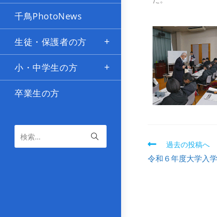
た。
千鳥PhotoNews
生徒・保護者の方
小・中学生の方
卒業生の方
検索…
過去の投稿へ
令和６年度大学入