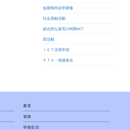
短期海外語学研修
社会貢献活動
総合的な探究の時間ACT
部活動
ＩＣＴ活用学習
ＰＴＡ・保護者会
教育
進路
学校生活