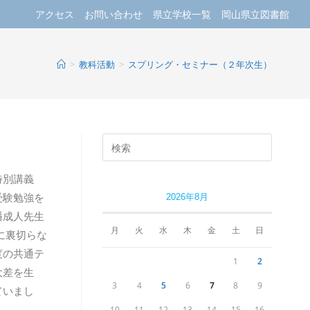
アクセス
お問い合わせ
県立学校一覧
岡山県立図書館
>
教科活動
>
スプリング・セミナー（２年次生）
特別講義
受験勉強を
2026年8月
幡成人先生
月
火
水
木
金
土
日
に裏切らな
度の共通テ
1
2
大差を生
3
4
5
6
7
8
9
ていまし
10
11
12
13
14
15
16