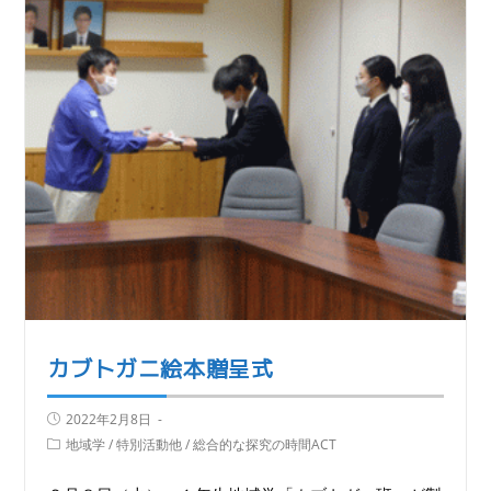
カブトガニ絵本贈呈式
2022年2月8日
地域学
/
特別活動他
/
総合的な探究の時間ACT