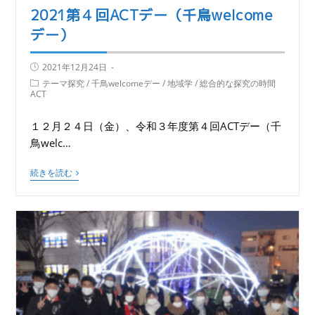
2021第４回ACTデー（千鳥welcome
デー）
2021年12月24日
テーマ探究
/
千鳥welcomeデー
/
地域学
/
総合的な探究の時間
ACT
１２月２４日（金）、令和３年度第４回ACTデー（千
鳥welc…
続きを読む