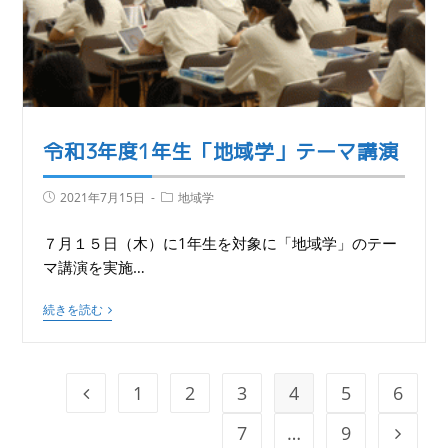
令和3年度1年生「地域学」テーマ講演
2021年7月15日
地域学
７月１５日（木）に1年生を対象に「地域学」のテー
マ講演を実施…
続きを読む
1
2
3
4
5
6
7
…
9