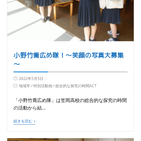
小野竹喬広め隊！～笑顔の写真大募集
～
2022年5月5日
地域学
/
特別活動他
/
総合的な探究の時間ACT
「小野竹喬広め隊」は笠岡高校の総合的な探究の時間
の活動から結…
続きを読む