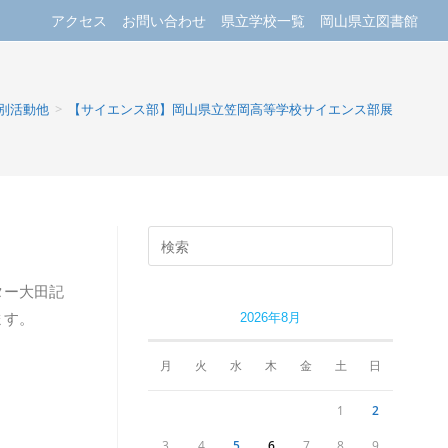
アクセス
お問い合わせ
県立学校一覧
岡山県立図書館
別活動他
>
【サイエンス部】岡山県立笠岡高等学校サイエンス部展
ター大田記
ます。
2026年8月
月
火
水
木
金
土
日
1
2
3
4
5
6
7
8
9