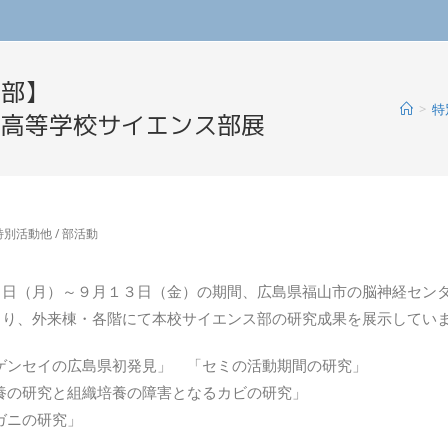
ス部】
>
特
岡高等学校サイエンス部展
特別活動他
/
部活動
３日（月）～９月１３日（金）の期間、広島県福山市の脳神経セン
より、外来棟・各階にて本校サイエンス部の研究成果を展示してい
ゲンセイの広島県初発見」 「セミの活動期間の研究」
養の研究と組織培養の障害となるカビの研究」
ガニの研究」