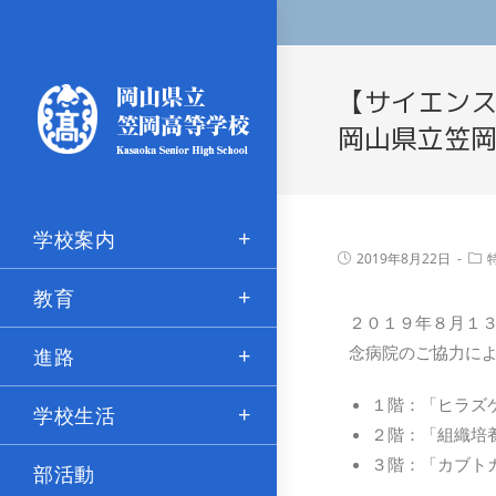
【サイエン
岡山県立笠
学校案内
2019年8月22日
教育
​２０１９年８月１
進路
念病院のご協力に
１階：「ヒラズ
学校生活
２階：「組織培
３階：「カブト
部活動