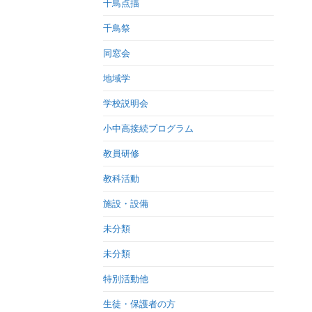
千鳥点描
千鳥祭
同窓会
地域学
学校説明会
小中高接続プログラム
教員研修
教科活動
施設・設備
未分類
未分類
特別活動他
生徒・保護者の方