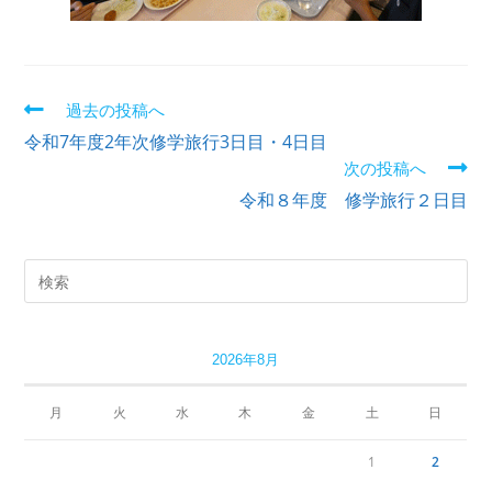
過去の投稿へ
令和7年度2年次修学旅行3日目・4日目
次の投稿へ
令和８年度 修学旅行２日目
2026年8月
月
火
水
木
金
土
日
1
2