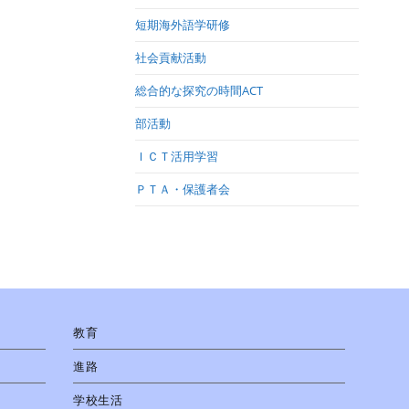
短期海外語学研修
社会貢献活動
総合的な探究の時間ACT
部活動
ＩＣＴ活用学習
ＰＴＡ・保護者会
教育
進路
学校生活