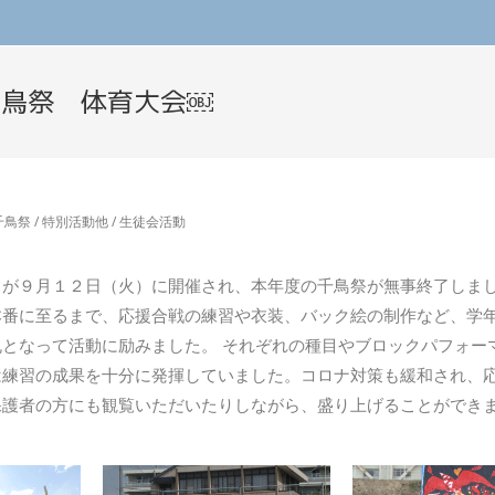
千鳥祭 体育大会￼
千鳥祭
/
特別活動他
/
生徒会活動
が９月１２日（火）に開催され、本年度の千鳥祭が無事終了しまし
本番に至るまで、応援合戦の練習や衣装、バック絵の制作など、学
となって活動に励みました。 それぞれの種目やブロックパフォー
は練習の成果を十分に発揮していました。コロナ対策も緩和され、
保護者の方にも観覧いただいたりしながら、盛り上げることができ