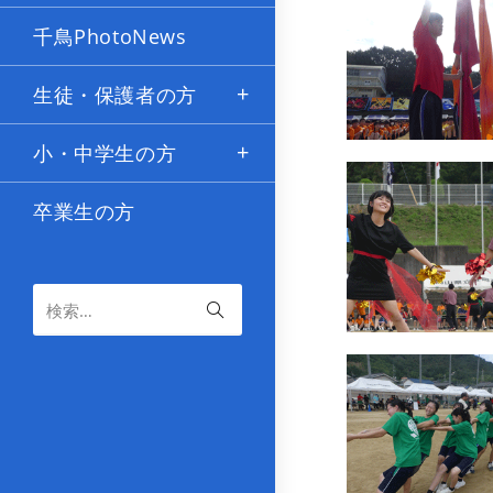
千鳥PhotoNews
生徒・保護者の方
小・中学生の方
卒業生の方
検索…