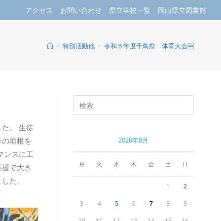
アクセス
お問い合わせ
県立学校一覧
岡山県立図書館
>
特別活動他
>
令和５年度千鳥祭 体育大会￼
た。 生徒
年の垣根を
2026年8月
マンスに工
月
火
水
木
金
土
日
応援で大き
ました。
1
2
3
4
5
6
7
8
9
10
11
12
13
14
15
16