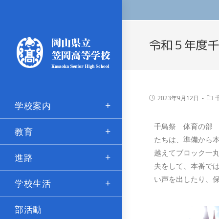
令和５年度
2023年9月12日
学校案内
千鳥祭 体育の部 
教育
たちは、準備から
越えてブロック一丸
進路
夫をして、本番で
い声を出したり、
学校生活
部活動