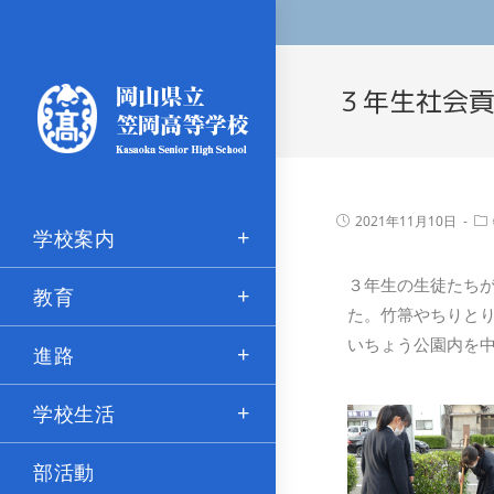
３年生社会
2021年11月10日
学校案内
３年生の生徒たち
教育
た。竹箒やちりと
いちょう公園内を
進路
学校生活
部活動