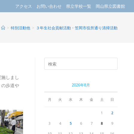
アクセス
お問い合わせ
県立学校一覧
岡山県立図書館
>
特別活動他
>
３年生社会貢献活動・笠岡市役所通り清掃活動
実施しまし
りの歩道や
2026年8月
月
火
水
木
金
土
日
1
2
3
4
5
6
7
8
9
10
11
12
13
14
15
16