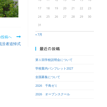
17
18
19
20
21
22
23
24
25
26
27
28
29
30
31
« 7月
の投稿へ
戦没者追悼式
最近の投稿
第１回学校説明会について
学校案内パンフレット2027
全国募集について
2026 千鳥ゼミ
2026 オープンスクール