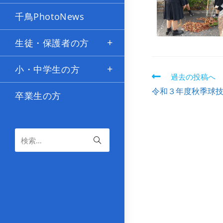
千鳥PhotoNews
生徒・保護者の方
小・中学生の方
過去の投稿へ
令和３年度秋季球
卒業生の方
検索…