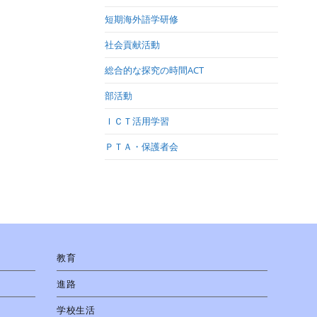
短期海外語学研修
社会貢献活動
総合的な探究の時間ACT
部活動
ＩＣＴ活用学習
ＰＴＡ・保護者会
教育
進路
学校生活