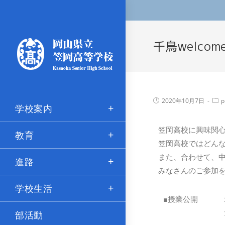
千鳥welco
2020年10月7日
p
学校案内
笠岡高校に興味関
教育
笠岡高校ではどん
また、合わせて、
進路
みなさんのご参加
学校生活
■授業公開
部活動