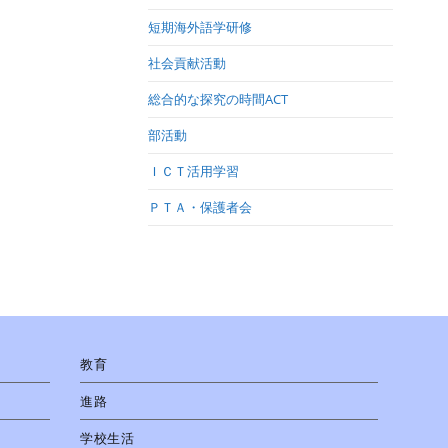
短期海外語学研修
社会貢献活動
総合的な探究の時間ACT
部活動
ＩＣＴ活用学習
ＰＴＡ・保護者会
教育
進路
学校生活