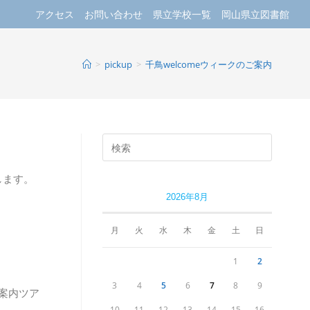
アクセス
お問い合わせ
県立学校一覧
岡山県立図書館
>
pickup
>
千鳥welcomeウィークのご案内
します。
2026年8月
月
火
水
木
金
土
日
1
2
3
4
5
6
7
8
9
案内ツア
10
11
12
13
14
15
16