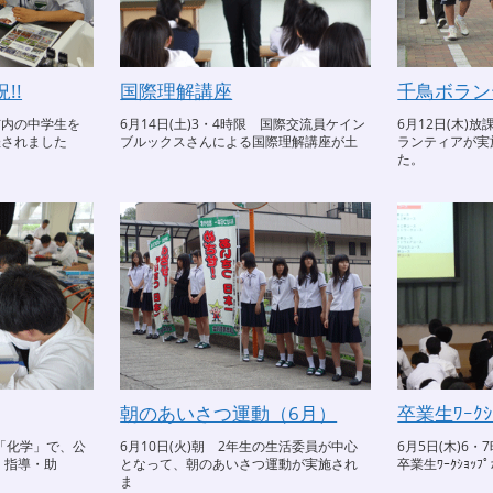
!!
国際理解講座
千鳥ボラン
岡市内の中学生を
6月14日(土)3・4時限 国際交流員ケイン
6月12日(木)
催されました
ブルックスさんによる国際理解講座が土
ランティアが実
た。
朝のあいさつ運動（6月）
卒業生ﾜｰｸｼ
4組「化学」で、公
6月10日(火)朝 2年生の生活委員が中心
6月5日(木)6
 指導・助
となって、朝のあいさつ運動が実施され
卒業生ﾜｰｸｼｮ
ま