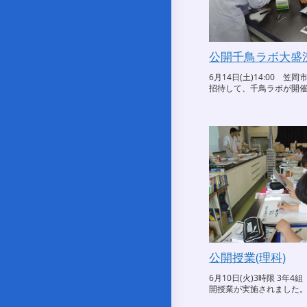
公開千鳥ラボ大盛況
6月14日(土)14:00 笠
招待して、千鳥ラボが開
公開授業(理科)
6月10日(火)3時限 3年
開授業が実施されました。