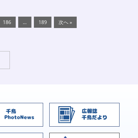
186
…
189
次へ »