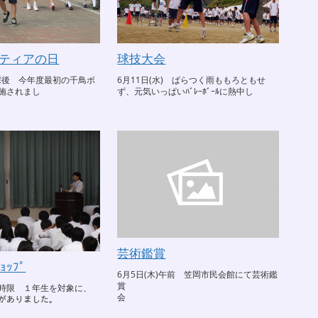
ティアの日
球技大会
放課後 今年度最初の千鳥ボ
6月11日(水) ぱらつく雨ももろともせ
施されまし
ず、元気いっぱいﾊﾞﾚｰﾎﾞｰﾙに熱中し
芸術鑑賞
ｮｯﾌﾟ
6月5日(木)午前 笠岡市民会館にて芸術鑑
賞
・7時限 １年生を対象に、
会
ｯﾌﾟがありました。