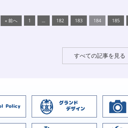
« 前へ
1
…
182
183
184
185
すべての記事を見る