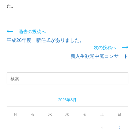
た。
過去の投稿へ
続
平成26年度 新任式がありました。
き
次の投稿へ
新入生歓迎中庭コンサート
を
読
む
2026年8月
月
火
水
木
金
土
日
1
2