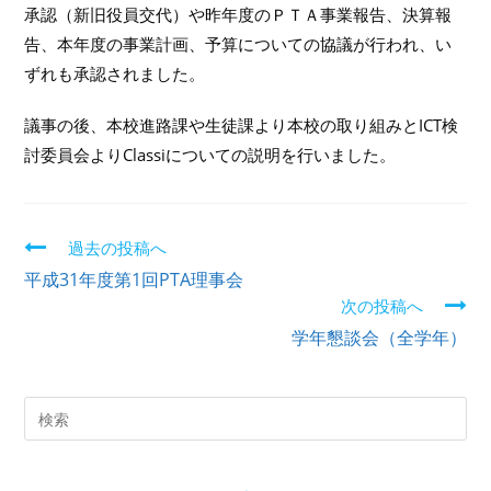
承認（新旧役員交代）や昨年度のＰＴＡ事業報告、決算報
告、本年度の事業計画、予算についての協議が行われ、い
ずれも承認されました。
議事の後、本校進路課や生徒課より本校の取り組みとICT検
討委員会よりClassiについての説明を行いました。
過去の投稿へ
続
平成31年度第1回PTA理事会
き
次の投稿へ
学年懇談会（全学年）
を
読
む