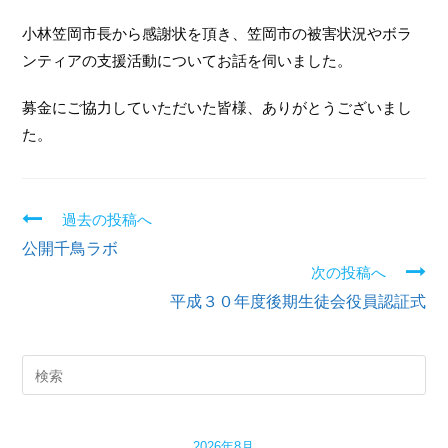
小林笠岡市長から感謝状を頂き、笠岡市の被害状況やボラ
ンティアの支援活動についてお話を伺いました。
募金にご協力していただいた皆様、ありがとうございまし
た。
過去の投稿へ
続
公開千鳥ラボ
き
次の投稿へ
平成３０年度後期生徒会役員認証式
を
読
む
2026年8月