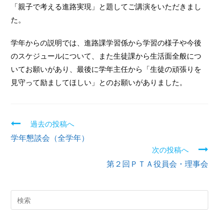
「親子で考える進路実現」と題してご講演をいただきまし
た。
学年からの説明では、進路課学習係から学習の様子や今後
のスケジュールについて、また生徒課から生活面全般につ
いてお願いがあり、最後に学年主任から「生徒の頑張りを
見守って励ましてほしい」とのお願いがありました。
過去の投稿へ
続
学年懇談会（全学年）
き
次の投稿へ
第２回ＰＴＡ役員会・理事会
を
読
む