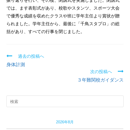
振り返りを行い、その後、閉講式を実施しました。閉講式
では、ます表彰式があり、校歌やスタンツ、スポーツ大会
で優秀な成績を収めたクラスや班に学年主任より賞状が贈
られました。学年主任から、最後に「千鳥スタプロ」の総
括があり、すべての行事を閉じました。
過去の投稿へ
続
身体計測
き
次の投稿へ
３年難関校ガイダンス
を
読
む
2026年8月