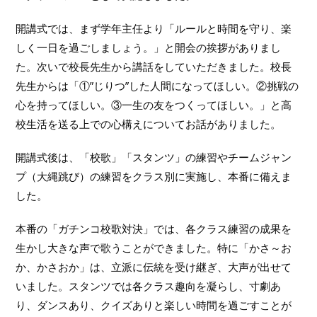
開講式では、まず学年主任より「ルールと時間を守り、楽
しく一日を過ごしましょう。」と開会の挨拶がありまし
た。次いで校長先生から講話をしていただきました。校長
先生からは「①”じりつ”した人間になってほしい。②挑戦の
心を持ってほしい。③一生の友をつくってほしい。」と高
校生活を送る上での心構えについてお話がありました。
開講式後は、「校歌」「スタンツ」の練習やチームジャン
プ（大縄跳び）の練習をクラス別に実施し、本番に備えま
した。
本番の「ガチンコ校歌対決」では、各クラス練習の成果を
生かし大きな声で歌うことができました。特に「かさ～お
か、かさおか」は、立派に伝統を受け継ぎ、大声が出せて
いました。スタンツでは各クラス趣向を凝らし、寸劇あ
り、ダンスあり、クイズありと楽しい時間を過ごすことが