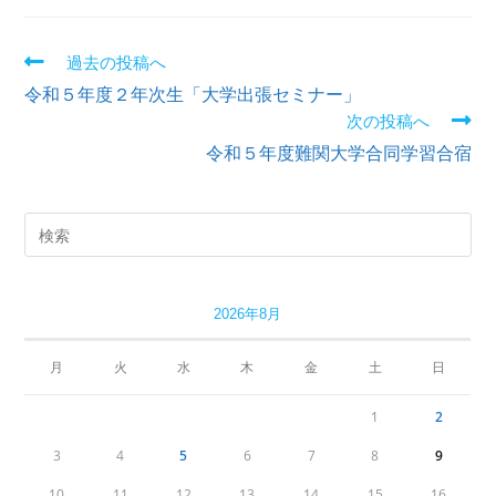
過去の投稿へ
令和５年度２年次生「大学出張セミナー」
次の投稿へ
令和５年度難関大学合同学習合宿
2026年8月
月
火
水
木
金
土
日
1
2
3
4
5
6
7
8
9
10
11
12
13
14
15
16