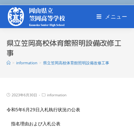
メニュー
県立笠岡高校体育館照明設備改修工
事
>
information
>
県立笠岡高校体育館照明設備改修工事
2023年6月30日
information
令和5年6月29日入札執行状況の公表
指名理由および入札公表