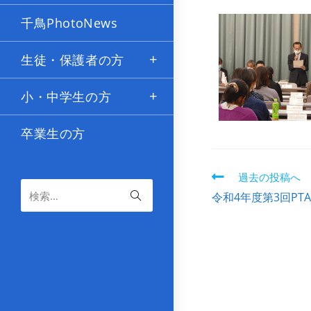
千鳥PhotoNews
生徒・保護者の方
小・中学生の方
卒業生の方
過去の投稿へ
検索…
令和4年度第3回PT