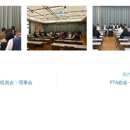
次
A役員会・理事会
PTA総