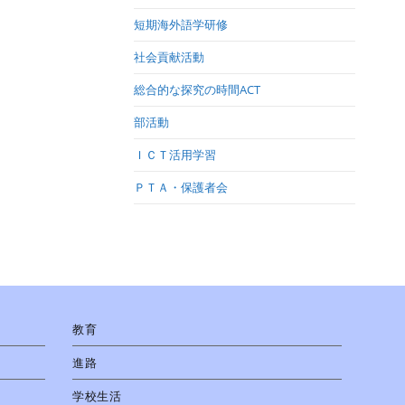
短期海外語学研修
社会貢献活動
総合的な探究の時間ACT
部活動
ＩＣＴ活用学習
ＰＴＡ・保護者会
教育
進路
学校生活