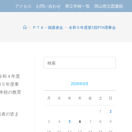
アクセス
お問い合わせ
県立学校一覧
岡山県立図書館
>
ＰＴＡ・保護者会
>
令和５年度第1回PTA理事会
令和４年度
和５年度事
2026年8月
本校の教育
月
火
水
木
金
土
日
1
2
護者の皆ま
3
4
5
6
7
8
9
10
11
12
13
14
15
16