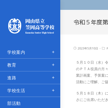
令和５年度第
2023年5月10日
学校案内
５月１０日（水）令
教育
のＰＴＡ役員の方
業計画案、予算案
進路
活動にご理解、ご
学校生活
５月１８日（木）
さにご出席いただ
部活動