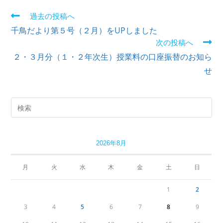
過去の投稿へ
千鳥だより第５号（２月）をUPしました
次の投稿へ
２・３月分（１・２年次生）授業料の口座振替のお知ら
せ
2026年8月
月
火
水
木
金
土
日
1
2
3
4
5
6
7
8
9