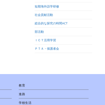
短期海外語学研修
社会貢献活動
総合的な探究の時間ACT
部活動
ＩＣＴ活用学習
ＰＴＡ・保護者会
教育
進路
学校生活