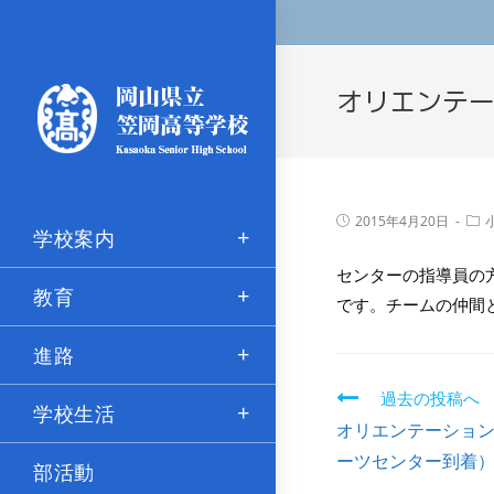
オリエンテ
2015年4月20日
学校案内
センターの指導員の
教育
です。チームの仲間
進路
過去の投稿へ
学校生活
続
オリエンテーショ
き
ーツセンター到着
部活動