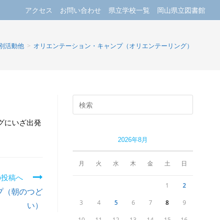
アクセス
お問い合わせ
県立学校一覧
岡山県立図書館
）
別活動他
>
オリエンテーション・キャンプ（オリエンテーリング）
グにいざ出発
2026年8月
月
火
水
木
金
土
日
の投稿へ
1
2
プ（朝のつど
3
4
5
6
7
8
9
い）
10
11
12
13
14
15
16