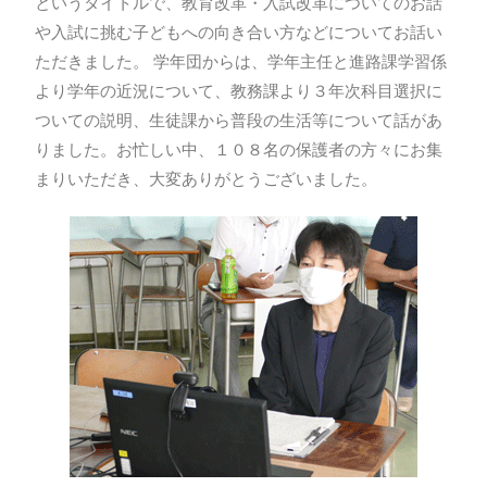
というタイトルで、教育改革・入試改革についてのお話
や入試に挑む子どもへの向き合い方などについてお話い
ただきました。 学年団からは、学年主任と進路課学習係
より学年の近況について、教務課より３年次科目選択に
ついての説明、生徒課から普段の生活等について話があ
りました。お忙しい中、１０８名の保護者の方々にお集
まりいただき、大変ありがとうございました。