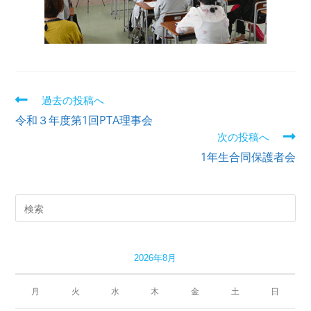
過去の投稿へ
令和３年度第1回PTA理事会
次の投稿へ
1年生合同保護者会
2026年8月
月
火
水
木
金
土
日