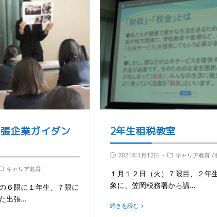
出張企業ガイダン
2年生租税教室
）
2021年1月12日
キャリア教育
/
キャリア教育
１月１２日（火）７限目、２年
象に、笠岡税務署から講…
の６限に１年生、７限に
た出張…
続きを読む