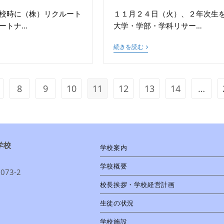
校時に（株）リクルート
１１月２４日（火）、２年次生
ートナ…
大学・学部・学科リサー…
続きを読む
8
9
10
11
12
13
14
…
学校
学校案内
学校概要
73-2
校長挨拶・学校経営計画
1
生徒の状況
学校施設