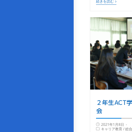
続きを読む
２年生ACT
会
2021年1月8日
キャリア教育
/
総合