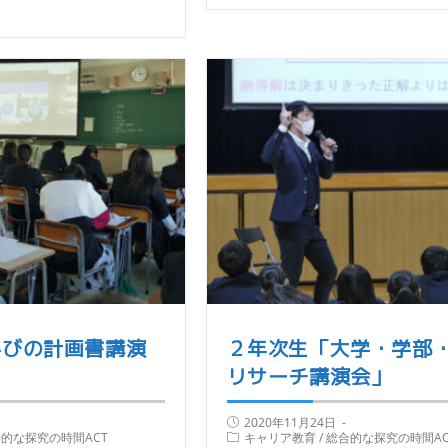
学びの計画書講演
２年次生「大学・学部
リサーチ講演会」
2020年11月24日
的な探究の時間ACT
キャリア教育
/
総合的な探究の時間AC