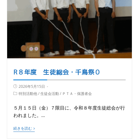
R８年度 生徒総会・千鳥祭０
2026年5月15日
特別活動他
/
生徒会活動
/
ＰＴＡ・保護者会
５月１５日（金）７限目に、令和８年度生徒総会が行
われました。…
続きを読む