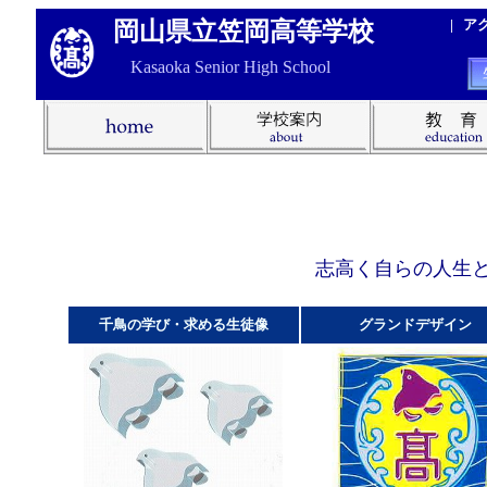
|
ア
岡山県立笠岡高等学校
Kasaoka Senior High School
志高く自らの人生
千鳥の学び・求める生徒像
グランドデザイン